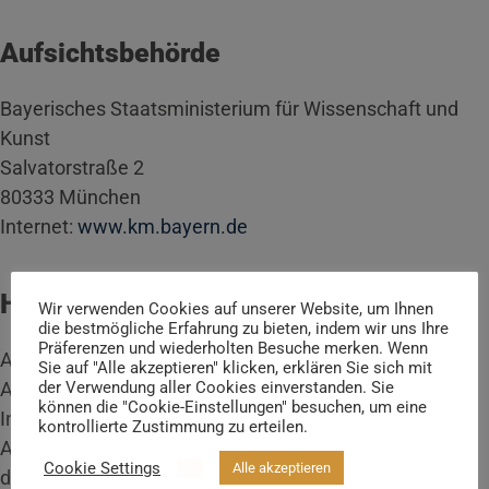
Aufsichtsbehörde
Bayerisches Staatsministerium für Wissenschaft und
Kunst
Salvatorstraße 2
80333 München
Internet:
www.km.bayern.de
Haftungsauschluss
Wir verwenden Cookies auf unserer Website, um Ihnen
die bestmögliche Erfahrung zu bieten, indem wir uns Ihre
Präferenzen und wiederholten Besuche merken. Wenn
Auf den Internetseiten der Technischen Hochschule
Sie auf "Alle akzeptieren" klicken, erklären Sie sich mit
Aschaffenburg finden Sie Links zu anderen Seiten im
der Verwendung aller Cookies einverstanden. Sie
können die "Cookie-Einstellungen" besuchen, um eine
Internet. Für alle diese Links gilt, dass die TH
kontrollierte Zustimmung zu erteilen.
Aschaffenburg keinerlei Einfluss auf die Gestaltung und
Cookie Settings
Alle akzeptieren
die Inhalte dieser externen Seiten hat. Die Hochschule