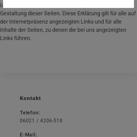
übernimmt keinerlei Verantwortung für Inhalt und
Gestaltung dieser Seiten. Diese Erklärung gilt für alle auf
der Internetpräsenz angezeigten Links und für alle
Inhalte der Seiten, zu denen die bei uns angezeigten
Links führen.
Kontakt
Telefon:
06021 / 4206-518
E-Mail: