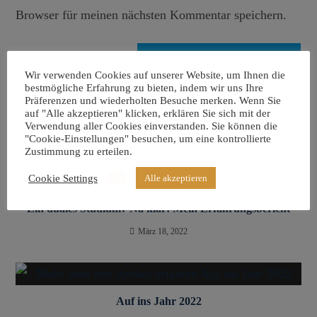
Browser für meinen nächsten Kommentar speichern.
Wir verwenden Cookies auf unserer Website, um Ihnen die
bestmögliche Erfahrung zu bieten, indem wir uns Ihre
Präferenzen und wiederholten Besuche merken. Wenn Sie
auf "Alle akzeptieren" klicken, erklären Sie sich mit der
Das könnte dir auch gefallen
Verwendung aller Cookies einverstanden. Sie können die
"Cookie-Einstellungen" besuchen, um eine kontrollierte
Zustimmung zu erteilen.
Cookie Settings
Alle akzeptieren
Ein duales Studium? Na klar! Mein Erfahrungsbericht
März 18, 2022
Auf ins Jahr 2022